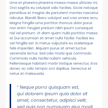
Urna et pharetra pharetra massa massa ultricies mi.
Orci sagittis eu volutpat odio facilisis. Sociis natoque
penatibus et magnis dis parturient montes nascetur
ridiculus. Blandit libero volutpat sed cras ornare arcu.
Magna fringilla urna porttitor rhoncus dolor purus
non enim. Feugiat pretium nibh ipsum consequat
nisl vel pretium. Ut diam quam nulla porttitor massa
id. Dui accumsan sit amet nulla facilisi. Facilisis leo
vel fringilla est. In metus vulputate eu scelerisque
felis imperdiet. Aliquam purus sit amet luctus
venenatis lectus. Sed odio morbi quis commodo.
Commodo nulla facilisi nullam vehicula.
Pellentesque habitant morbi tristique senectus. Eros
donec ac odio tempor orci dapibus. Senectus et
netus et malesuada.
“
Neque porro quisquam est,
qui dolorem ipsum quia dolor sit
amet, consectetur, adipisci velit,
sed quia non numquam eius modi